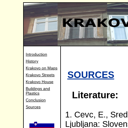
Introduction
History
Krakovo on Maps
SOURCES
Krakovo Streets
Krakovo House
Buildings and
Literature:
Plastics
Conclusion
Sources
1. Cevc, E., Sre
Ljubljana: Slove