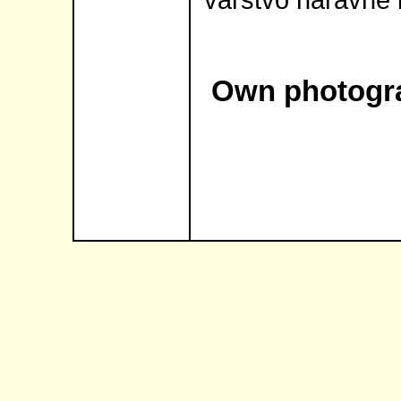
varstvo naravne i
Own photogra