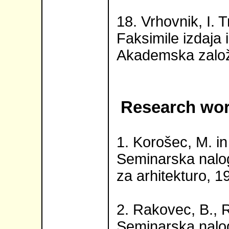
18. Vrhovnik, I. T
Faksimile izdaja i
Akademska založ
Research wor
1. Korošec, M. in
Seminarska naloga
za arhitekturo, 1
2. Rakovec, B., R
Seminarska naloga